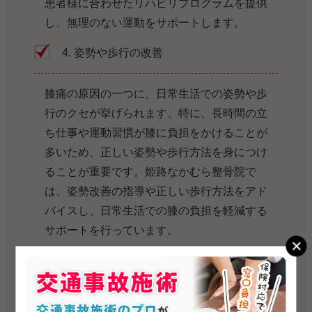
患者様に合わせたリハビリプログラムを提供
し、無理のない運動をサポートします。
4. 姿勢や歩行の改善
膝痛の原因の一つに、日常生活での姿勢や歩
行のクセが挙げられます。特に、長時間の立
ち仕事や運動習慣が膝に負担をかけることが
多いため、正しい姿勢や歩行方法を身につけ
ることが重要です。姫路なかむら整骨院で
は、姿勢改善の指導や正しい歩行方法をアド
バイスし、日常生活での膝の負担を軽減する
サポートを行っています。
5. 日常生活でのケア
膝痛を予防・改善するためには、日常生活で