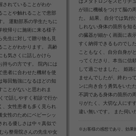
はメタトロンをスピリチ
握されていることがわか
が頭に機械をつけて脳の
ることや触れることで患部
た。 結果、自分では気付
す。 運動部系の学生たちに
しれない身体の箇所を知る
学校帰りに施術に来る様子
の臓器が細かく画面に表
ら先生に対して贈り物も見
すく納得できるものでした
ることがわかります。 高齢
こともなく、自分自身が
にも気さくに話しかけら
ってくださり、本当に信
お持ちの方です。 院内には
して過ごせました。 姫路
で患者に合わせた機材を使
ませんでしたが、終わっ
は毎回勉強になるほどの知
ンに向き合う勇気をいた
すことがないと思われま
不調である身体の箇所の
さくで話しやすく初診で行か
りがたく、大切な人にす
く、女性患者も多く見られ
違い無いです。 また伺い
後女性のためにベビーシッ
される優しさは中々真似で
※お客様の感想であり、効果
かむら整骨院さんの先生や女