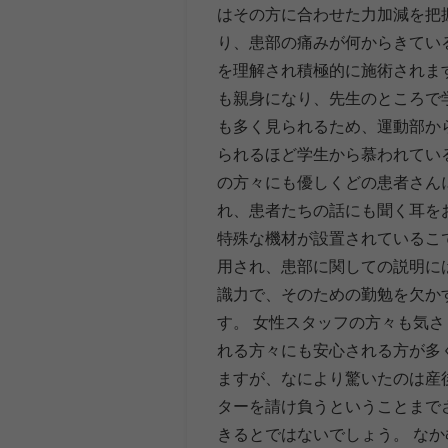
はその方に合わせた力加減を把
り、患部の痛みが何からきてい
を理解され積極的に施術されま
も親身になり、先生のところで
も多く見られるため、運動部か
られるほど学生から慕われてい
の方々にも優しくどの患者さん
れ、患者たちの話にも聞く耳を
特殊な機材が設置されているこ
用され、患部に関しての説明に
識力で、そのための勤勉を欠か
す。 女性スタッフの方々も気
れる方々にも安心される方が多
ますが、なにより驚いたのは産
ターを請け負うということまで
きるとではないでしょう。 な