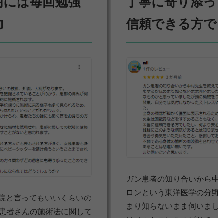
明には毎回勉強
丁寧に寄り添っ
力
信頼できる方で
ガン患者の知り合いから
ロンという東洋医学の分
骨院と言ってもいいくらいの
まり知らないまま伺いま
 患者さんの施術法に関して